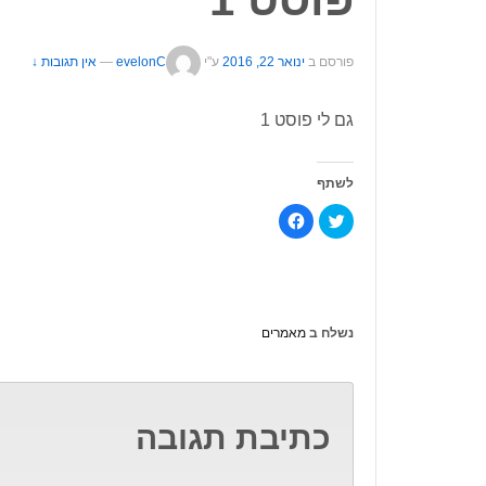
פורסם ב
ינואר 22, 2016
ע"י
evelonC
—
אין תגובות ↓
גם לי פוסט 1
לשתף
לחצו
לחיצה
כדי
לשיתוף
לשתף
בפייסבוק
בטוויטר
(נפתח
(נפתח
בחלון
בחלון
חדש)
חדש)
נשלח ב
מאמרים
כתיבת תגובה