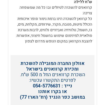
ש"ח ללילה
קרוואנים להשכרה לטיולים ובו כל מה שמשפחה
צריכה:
כל קרוואן להשכרה הינו ברמת גימור סופר איכותית
הכולל מיטות, מטבח, מקרר, שירותים, מקלחת, מים,
גז, חשמל, טלוויזיה ואביזרים נלווים, לרבות
מערכת
סולארית למינימום שימוש בחשמל חיצוני,
אפשרות
להצבת הקרוואן במקום הנופש מדרום לצפון
אוולון החברה המובילה להשכרת
ומכירת קרוואנים בישראל
השכרת קרוואנים החל מ 500 ש"ח.
לפרטים התקשרו עכשיו:
נייד : 054-5776631
או בקרו אותנו
במושב כפר הנגיד (רח׳ הארז 77)