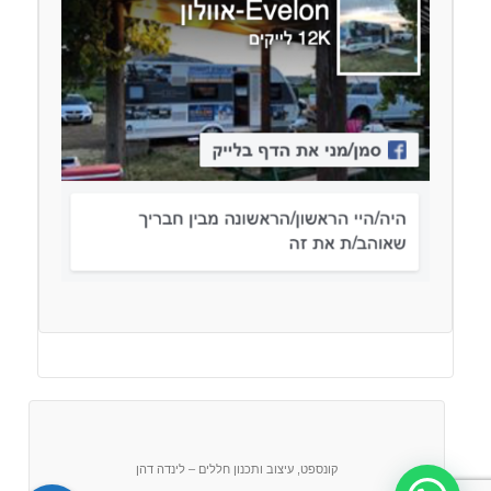
קונספט, עיצוב ותכנון חללים – לינדה דהן