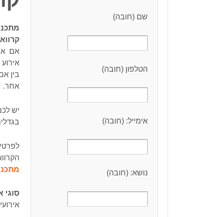
שם (חובה)
מתכננ
קרוואנ
אם אתם 
אירוע
הטלפון (חובה)
בין אם
אחר.
יש לכם
אימייל: (חובה)
בגדלים
לפרטים
הקרווא
מתכננים
נושא: (חובה)
סוגי 
אירועי