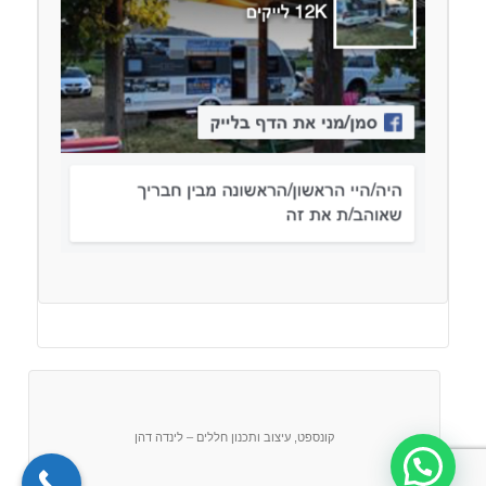
קונספט, עיצוב ותכנון חללים – לינדה דהן